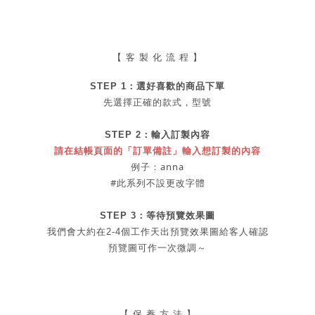
【 客 製 化 流 程 】
STEP 1：
選好喜歡的商品
下單
先選擇正確的款式，型號
STEP 2：
輸入訂製內容
請在結帳頁面的「訂單備註」輸入想訂製的內容
例子：anna
#此系列不設更改字體
STEP 3：等待預覽效果圖
我們會大約在2-4個工作天出
預覽
效果圖給客人確認
預覽圖可作一次微調～
【 保 養 方 法 】