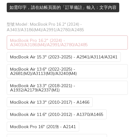
如需印字，請在結帳頁面的「訂單備註」輸入：文字內容
型號 Model
: MacBook Pro 16.2" (2024) -
A3403/A3186(M4)/A2991/A2780/A2485
MacBook Pro 16.2" (2024) -
A3403/A3186(M4)/A2991/A2780/A2485
MacBook Air 15.3" (2023-2025) - A2941/A3114/A3241
MacBook Air 13.6" (2022-2025) -
A2681(M2)/A3113(M3)/A3240(M4)
MacBook Air 13.3" (2018-2021) -
A1932/A2179/A2337(M1)
MacBook Air 13.3" (2010-2017) - A1466
MacBook Air 11.6" (2010-2012) - A1370/A1465
MacBook Pro 16" (2019) - A2141