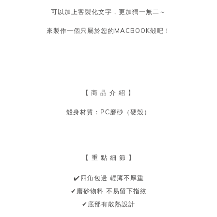
可以加上客製化文字，更加獨一無二～
來製作一個只屬於您的MACBOOK殻吧！
【
商 品 介 紹 】
殻身材質：PC磨砂（硬殼）
【 重 點 細 節 】
✔
️四角包邊
輕薄不厚重
✔磨砂物料
不易留下指紋
✔底部有散熱設計