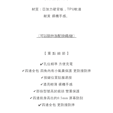
材質：亞加力硬背板，TPU軟邊
耐黃 裸機手感。
〔可以額外加配掛繩/鏈〕
【 重 點 細 節 】
️
孔位精準 方便充電
✔
✔
四邊全包 四角內有小氣囊保護 更防撞防摔
✔按鍵位置貼服易按
✔透亮輕薄
裸機手感
保護
✔部份型號高於鏡頭
雙重
✔
四邊前身高出約0.5mm
屏幕防刮
✔
️
四邊全包
更防撞防摔