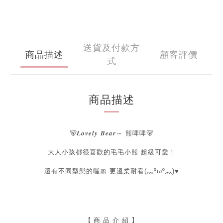
送貨及付款方
商品描述
顧客評價
式
商品描述
🐻𝑳𝒐𝒗𝒆𝒍𝒚 𝑩𝒆𝒂𝒓～ 熊啤啤
🐻
大人小孩都很喜歡的毛毛小熊 超級可愛！
還有不同型態的喔🎀
更溫柔耐看(灬ºωº灬)♥
【
商 品 介 紹 】