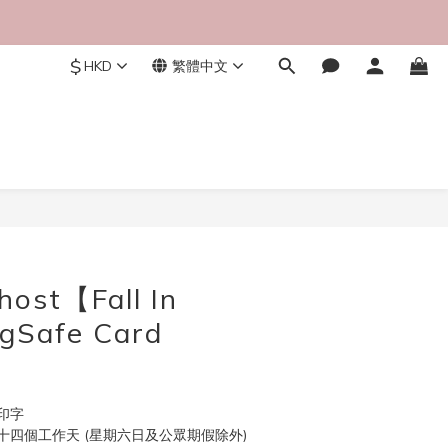
$
HKD
繁體中文
立即購買
ost【Fall In
Safe Card
印字
四個工作天 (星期六日及公眾期假除外)