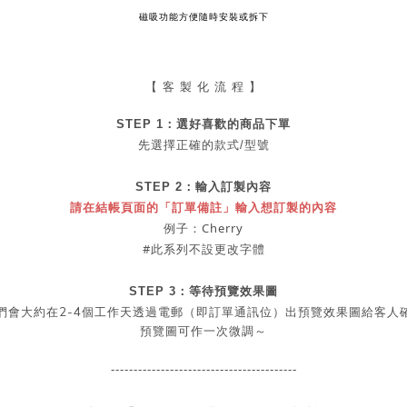
磁吸功能方便隨時安裝或拆下
【 客 製 化 流 程 】
STEP 1：
選好喜歡的商品
下單
先選擇正確的款式/型號
STEP 2：
輸入訂製內容
請在結帳頁面的「訂單備註」輸入想訂製的內容
例子：Cherry
#此系列不設更改字體
STEP 3：等待預覽效果圖
2-4
們會大約在
個工作天透過電郵（即訂單通訊位）出預覽效果圖給客人
預覽圖可作一次微調～
-----------------------------------------