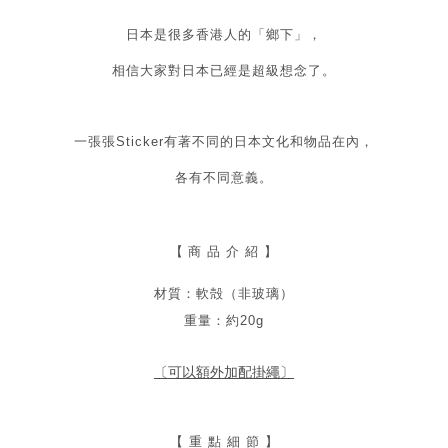
日本是很多香港人的「鄉下」，
相信大家對日本已經是超級想念了。
一張張Sticker有著不同的日本文化和物品在內，
各有不同意義。
【
商 品 介 紹 】
材質：軟殻（非玻璃）
重量：約20g
〔可以額外加配掛繩〕
【 重 點 細 節 】