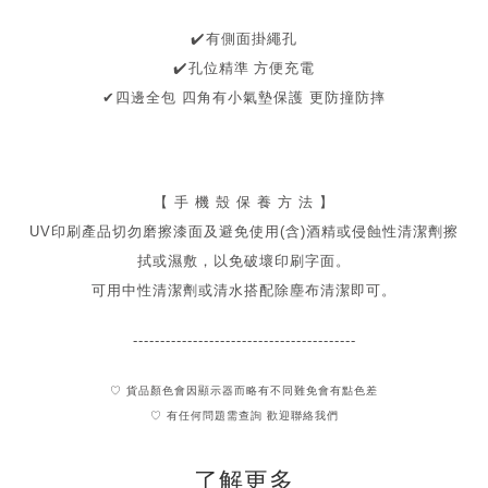
✔
️有側面掛繩孔
️
孔位精準 方便充電
✔
✔
四邊全包 四角有小氣墊保護 更防撞防摔
【 手 機 殼 保 養 方 法 】
UV印刷產品切勿磨擦漆面及
避免
使用(含)酒精或侵蝕性清潔劑擦
拭或濕敷，以免破壞印刷字面。
可用中性清潔劑或清水搭配除塵布清潔即可。
-----------------------------------------
♡ 貨品顏色會因顯示器而略有不同難免會有點色差
♡ 有任何問題需查詢 歡迎聯絡我們
了解更多