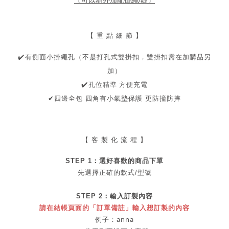
〔可以額外加配掛繩/鏈〕
【 重 點 細 節 】
✔
️有側面小掛繩孔（
不是打孔式雙掛扣，
雙掛扣需在加購品另
加）
️
孔位精準 方便充電
✔
✔
四邊全包 四角有小氣墊保護 更防撞防摔
【 客 製 化 流 程 】
STEP 1：
選好喜歡的商品
下單
先選擇正確的款式/型號
STEP 2：
輸入訂製內容
請在結帳頁面的「訂單備註」輸入想訂製的內容
例子：anna