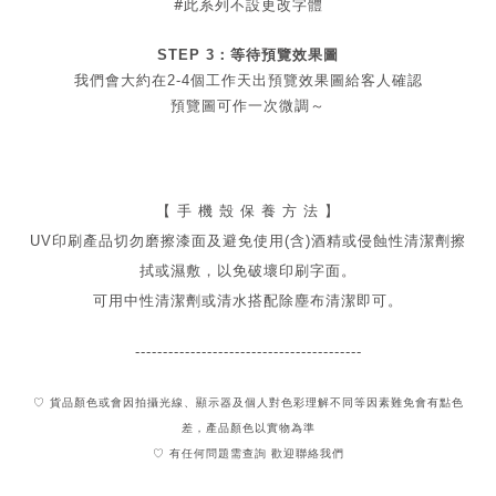
#此系列不設更改字體
STEP 3：等待預覽效果圖
我們會大約在2-4個工作天出
預覽
效果圖給客人確認
預覽圖可作一次微調～
【 手 機 殼 保 養 方 法 】
UV印刷產品切勿磨擦漆面及
避免
使用(含)酒精或侵蝕性清潔劑擦
拭或濕敷，以免破壞印刷字面。
可用中性清潔劑或清水搭配除塵布清潔即可。
-----------------------------------------
♡ 貨品顏色或會因拍攝光線、顯示器及個人對色彩理解不同
等因素難免會有點色
差，產品顏色以實物為準
♡ 有任何問題需查詢 歡迎聯絡我們