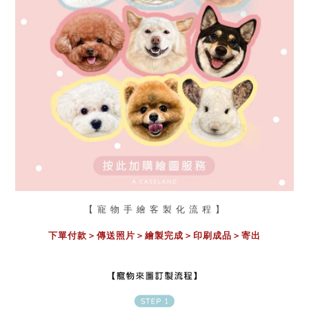
【 寵 物 手 繪 客 製 化 流 程 】
下單付款＞傳送照片
＞
繪製完成
＞
印刷成品
＞
寄出