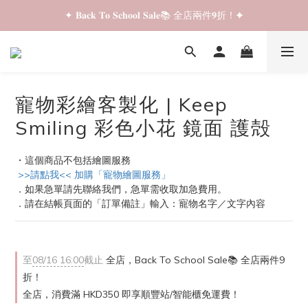
✦ 𝐁𝐚𝐜𝐤 𝐓𝐨 𝐒𝐜𝐡𝐨𝐨𝐥 𝐒𝐚𝐥𝐞📚 全店兩件𝟗折！✦
✦ 𝐁𝐚𝐜𝐤 𝐓𝐨 𝐒𝐜𝐡𝐨𝐨𝐥 𝐒𝐚𝐥𝐞📚 全店兩件𝟗折！✦
✦ 全店購物滿 𝐇𝐊𝐃𝟑𝟓𝟎 即享順豐站/智能櫃免運費！✦
✦ 𝐁𝐚𝐜𝐤 𝐓𝐨 𝐒𝐜𝐡𝐨𝐨𝐥 𝐒𝐚𝐥𝐞📚 全店兩件𝟗折！✦
寵物彩繪客製化 | Keep
Smiling 彩色小花 鏡面 護殻
・這個商品不包括繪圖服務
 >>請點我<< 加購「寵物繪圖服務」
．如果急單請先聯絡我們，急單需收取加急費用。
．請在結帳頁面的「訂單備註」輸入：寵物名字／文字內容
至
08/16 16:00
截止
全店，Back To School Sale📚 全店兩件9
折！
全店，消費滿 HKD350 即享順豐站/智能櫃免運費！