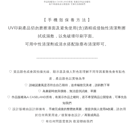
【 手 機 殼 保 養 方 法 】
UV印刷產品切勿磨擦漆面及
避免
使用(含)酒精或侵蝕性清潔劑擦
拭或濕敷，以免破壞印刷字面。
可用中性清潔劑或清水搭配除塵布清潔即可。
-----------------------------------------
♡ 貨品顏色或會因拍攝光線、顯示器及個人對色彩理解不同
等因素難免會有點色
差，產品顏色以實物為準
請確認畫風是否符合自己期待，追求極致完美者，請斟酌下單
♡
為兼顧時效與價格，無法提供試繪、草圖
♡
作品版權為A.CASELAND所有，有展示作品之權利，若不希望商品公開發表，可事先告
♡
知我們
手繪完成後的整體效果圖，僅提供個人使用&收藏，
♡ 設計版權由設計師擁有，
請勿用
再製成商品
於任何商業用途／後製修改設計／
♡ 有任何問題需查詢 歡迎聯絡我們